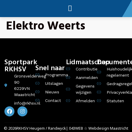
Elektro Weerts
ONZE CLUB
Sportpark
Lidmaatschap
Document
Snel naar
RKHSV
Contributie
Huishoudelij
Programma
regelement
Gronsvelderweg
Aanmelden
90
Uitslagen
Gedragsrege
Gegevens
6229VN
Nieuws
wijzigen
Privacyverkla
Maastricht
Contact
Afmelden
Statuten
info@rkhsv.nl
© 2026
RKHSV Heugem / Randwyck
| 043WEB ☆ Webdesign Maastricht