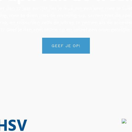
ger dan 12 jaar en lijkt het je leuk om een keer mee te luis
ing, mee te doen met de warming-up, samen met de spele
rap, en misschien zelfs de aftrap te nemen als de scheid
dt? Geef je dan snel online op en beleef een onvergetelijke 
GEEF JE OP!
HSV