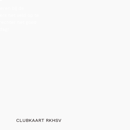
teren bij de
rs het veld op te
srechter het goed
dag!