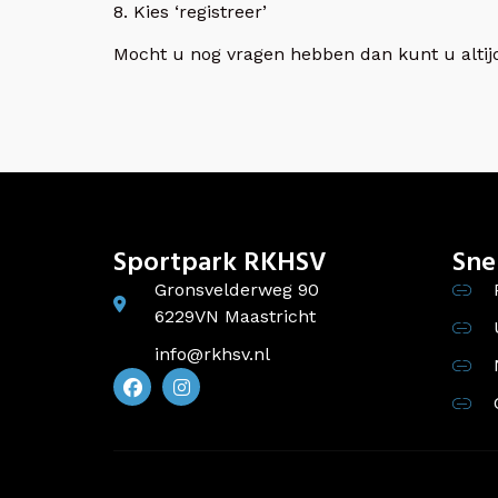
8. Kies ‘registreer’
Mocht u nog vragen hebben dan kunt u altijd
Sportpark RKHSV
Sne
Gronsvelderweg 90
6229VN Maastricht
info@rkhsv.nl