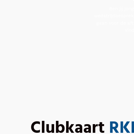
Ben jij jon
wedstrijdbesprek
gaan voor de aft
vin
Clubkaart
RK