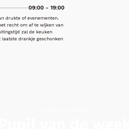
09:00 - 19:00
van drukte of evenementen.
het recht om af te wijken van
itingstijd zal de keuken
het laatste drankje geschonken
Bij RKHSV1 of RKHSV VR1
Pupil van de wee