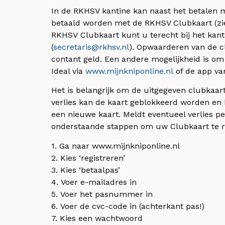
In de RKHSV kantine kan naast het betalen m
betaald worden met de RKHSV Clubkaart (zie
RKHSV Clubkaart kunt u terecht bij het kanti
(
secretaris@rkhsv.nl
). Opwaarderen van de c
contant geld. Een andere mogelijkheid is om
Ideal via
www.mijnkniponline.nl
of de app va
Het is belangrijk om de uitgegeven clubkaarte
verlies kan de kaart geblokkeerd worden en
een nieuwe kaart. Meldt eventueel verlies pe
onderstaande stappen om uw Clubkaart te re
1. Ga naar www.mijnkniponline.nl
2. Kies ‘registreren’
3. Kies ‘betaalpas’
4. Voer e-mailadres in
5. Voer het pasnummer in
6. Voer de cvc-code in (achterkant pas!)
7. Kies een wachtwoord