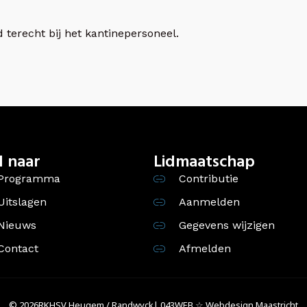
 terecht bij het kantinepersoneel.
l naar
Lidmaatschap
Programma
Contributie
Uitslagen
Aanmelden
Nieuws
Gegevens wijzigen
Contact
Afmelden
© 2026
RKHSV Heugem / Randwyck
| 043WEB ☆ Webdesign Maastricht